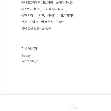
메니에르증후군 치료 방법
소아암 발생율
티스토리챌린지
손가락 부러짐 사고
성인 기침
국민연금 장애연금
표적항암제
건강
위암 별기별 생존율
오블완
장에 좋은 발효식품 종류
전체 방문자
Today :
Yesterday :