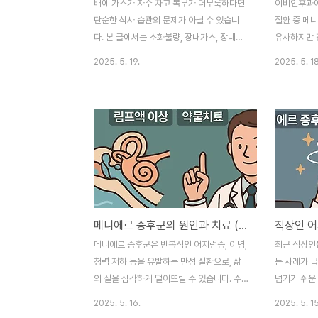
배에 가스가 자주 차고 복부가 더부룩하다면
이비인후과에
단순한 식사 습관의 문제가 아닐 수 있습니
질환 중 메
다. 본 글에서는 소화불량, 장내가스, 장내미
유사하지만 
생물 등 다양한 원인에 대해 상세히 분석하
보입니다. 본
2025. 5. 19.
2025. 5. 18
고, 일상생활에서 실천할 수 있는 개선 방법
상, 치료 
까지 함께 제시합니다. 소화불량으로 인한 복
럼증을 겪는
부 가스 소화불량은 복부 팽만감을 유발하는
합니다. 메
대표적인 원인 중 하나입니다. 음식물이 위에
니에르병은 
서 제대로 분해되지 못하면 장으로 내려가는
하는 만성 
과정에서 발효가 촉진되고, 이로 인해 가스가
함께 이명, 
발생하게 됩니다. 특히 과식이나 폭식, 급하
동반됩니다.
게 먹는 습관은 위장 운동을 방해하며 소화력
발생하며 스트
을 떨어뜨립니다. 커피, 탄산음료, 튀김류 같
섭취 등이 
메니에르 증후군의 원인과 치료 (림프액 이상, 약물치료)
은 자극적인 음식 또한 위산 분비에 영향을
주로 환자의 
미쳐 소화를 어렵게 만듭니다. 이로 인해 음
정기능검사, 
메니에르 증후군은 반복적인 어지럼증, 이명,
최근 직장인
식물이 오래 머무르며 가스를 생성하고, 복부
적으로 발생
청력 저하 등을 유발하는 만성 질환으로, 삶
는 사례가 
의 팽창감이나 트림, 방..
인 판단 기준
의 질을 심각하게 떨어뜨릴 수 있습니다. 주
넘기기 쉬운 
로 내이의 림프액 이상이 주요 원인으로 지목
인 메니에르 
2025. 5. 16.
2025. 5. 15
되며, 다양한 환경적 요인과 스트레스, 수면
로와 스트레