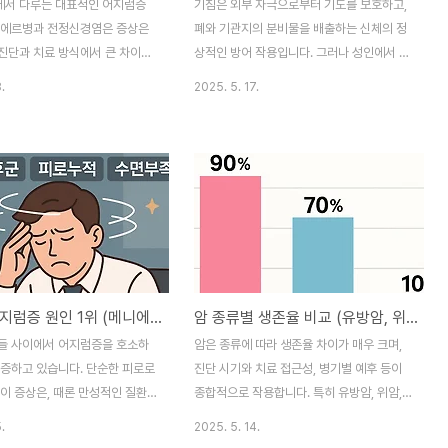
서 다루는 대표적인 어지럼증
기침은 외부 자극으로부터 기도를 보호하고,
니에르병과 전정신경염은 증상은
폐와 기관지의 분비물을 배출하는 신체의 정
진단과 치료 방식에서 큰 차이를
상적인 방어 작용입니다. 그러나 성인에서 반
 글에서는 두 질환의 차이점, 증
복되거나 장기간 지속되는 기침은 다양한 호
.
2025. 5. 17.
방법을 세부적으로 비교해보며 어지
흡기 질환의 신호일 수 있으며, 일상생활에
 이들에게 실질적인 정보를 제공
불편함을 초래하고 감염성 질환의 전파 경로
니에르병의 주요 증상과 진단법 메
가 되기도 합니다. 본 글에서는 성인 기침의
내림프액의 이상으로 인해 발생
유형별 정의와 주요 원인, 관련 질환 및 치료
귀 질환으로, 반복적인 어지럼증과
전략까지 총망라하여 안내합니다. 기침의 유
청력 저하, 귀 먹먹함 등의 증상이
형과 기간별 주요 원인 기침은 발생 시점부터
 이 질환은 중년층 이상에서 흔히
의 지속 기간에 따라 세 가지로 분류됩니다:
레스, 수면 부족, 과도한 염분
급성 기침: 3주 미만아급성 기침: 3~8주만성
악화 요인으로 작용합니다. 진단은
기침: 8주 이상만성기침의 주요 원인 8주 이
직장인 어지럼증 원인 1위 (메니에르 증후군, 피로누적, 수면부족)
암 종류별 생존율 비교 (유방암, 위암, 췌장암)
증상 청취와 함께 청력검사, 전
상 지속되는 기침을 만성 기침이라 합니다.
MRI 등을 통해 이뤄지며, 반복
만성 기침은 대부분 상기도기침증후군, 기침
들 사이에서 어지럼증을 호소하
암은 종류에 따라 생존율 차이가 매우 크며,
하는 발작성 어지럼증이 핵심적
형 천식, 호산구기관지염 및 위식도역류에 의
급증하고 있습니다. 단순한 피로로
진단 시기와 치료 접근성, 병기별 예후 등이
이 됩니다...
한 것입니다. 이외에도..
이 증상은, 때론 만성적인 질환
종합적으로 작용합니다. 특히 유방암, 위암,
증후군일 수 있습니다. 특히 과
췌장암은 환자 수가 많거나 예후가 극단적으
.
2025. 5. 14.
스가 반복되는 현대 직장 환경에
로 갈리는 대표 암종입니다. 이 글에서는 이