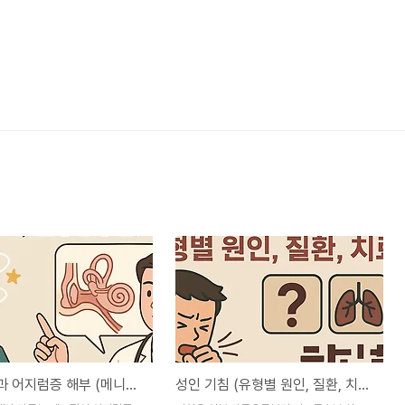
이비인후과 어지럼증 해부 (메니에르, 전정신경염)
성인 기침 (유형별 원인, 질환, 치료법)