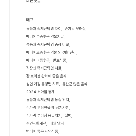
최근댓글
태그
통풍과 족저근막염 차이
손가락 부러짐
메니에르증후군 약물치료
통풍과 족저근막염 증상 비교
메니에르증후군 약물 외 생활 관리
메니에그증후군
발효식품
직장인 족저근막염 치료
장 트러블 완화에 좋은 음식
성인 기침 유형별 치료
유산균 많은 음식
2024 소아암 통계
통풍과 족저근막염 통증 위치
손가락 부러졌을 때 금기사항
손가락 부러짐 응급처치
질병
수면생활개선
내일 날씨
변비에 좋은 자연식품