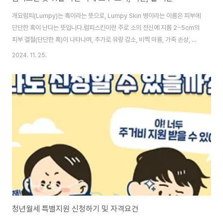
개요럼피(Lumpy)는 혹이라는 뜻으로, Lumpy Skin 병이라는 이름은 피부에
단단한 혹이 난다는 뜻입니다.럼피스킨이란 주로 소의 전신에 지름 2~5cm의
피부 결절(단단한 혹)이 나타나며, 추가로 유량 감소, 비쩍 마름, 가죽 손상, 유
산, 불임, 고열, 침 흘림, 눈과 코의 분비물 증가 등의 심각한 생산성 저하를 유
2024. 11. 25.
발하는 제1종 가축전염병입니다. 이 질병은 처음엔 아프리카에서 발견되었으
나 최근 들어 유럽과 아시아로 확산되는 추세입니다. 우리나라엔 2023년에
처음 발견되었습니다. 자세한 상황은 농림축산식품부에서 확인 가능합니다.감
염경로모기 같은 흡혈 곤충, 바이러스에 의해 오염된 물이나 사료, 직접 접촉,
오염된 주사기 사용 등에 의해 소나 물소 같은 소속에 속하는 동물들만 감염되
는 바이러스성 ..
청년월세 특별지원 신청하기 및 자격요건