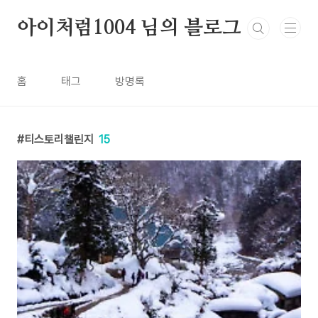
본문 바로가기
아이처럼1004 님의 블로그
홈
태그
방명록
티스토리챌린지
15