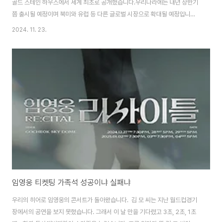
골드 스테인 하우스에서 세계 최초로 공개했습니다.우리나라에는 내년 상반기
쯤 출시될 예정이며 북미와 유럽 등 다른 글로벌 시장으로 확대될 예정입니다.
아이오닉 9은 현대자동차 전기차 브랜드 아이오닉 5, 아이오닉 6에 이어 세 번
2024. 11. 23.
째 모델입니다.특징7인승 라운지형 구조로 여유로운 공간을 제공합니다.전장
5,060mm, 전폭 1,980mm, 전고 1,790mm, 축거 3,130mm로, 전체적
인 크기가 커서 레그룸이 넉넉해졌습니다. 인테리어에는 무선 OTA를 지원하
는 12.3인치 클러스터, 12.3인치 ccNC가 이어진 파노라믹 커브드 디스플레
이를 탑재했습니다. 배터리: 532Km배터리는 우리나라 SK온의 110.3
kWh NCM ..
임영웅 티켓팅 가족석 성공이냐 실패냐
우리의 히어로 임영웅의 콘서트가 돌아왔습니다. 김 모 씨는 지난 월드컵경기
장에서의 공연을 보지 못했습니다. 그래서 이 날 만을 기다렸고 3초, 2초, 1초