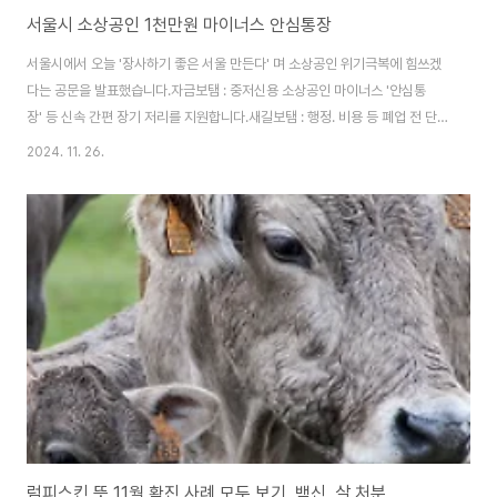
서울시 소상공인 1천만원 마이너스 안심통장
서울시에서 오늘 '장사하기 좋은 서울 만든다' 며 소상공인 위기극복에 힘쓰겠
다는 공문을 발표했습니다.자금보탬 : 중저신용 소상공인 마이너스 '안심통
장' 등 신속 간편 장기 저리를 지원합니다.새길보탬 : 행정. 비용 등 폐업 전 단
계 지원, 취업 원할시 직업교육이나 일자리도 알선한다고 밝혔습니다.매출보탬
2024. 11. 26.
: 민간 포인트 서울폐이 전환, 배달, 결제 수수료 인하 및 판로개척에도 힘을 보
탭니다.공정보탭 : 소상공인 고용보험료에 이어 산재보험료도 지원하며 가맹점
주를 적극 보호하겠다고 나섰습니다. 서울시는 장기적인 경기침체와 온라인
중심의 소비 트렌드 변화로 위기에 처한 영세 소상공인들에게 신속,간편,장기,
저리로 자금을 지원한다고 밝혔습니다. 우선 제1금융권 대출이 어려워 2.3금
융까지 내몰리고 있는 영세 중..
럼피스킨 뜻 11월 확진 사례 모두 보기, 백신, 살 처분