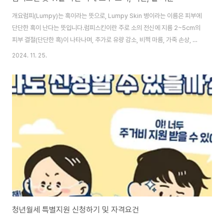
개요럼피(Lumpy)는 혹이라는 뜻으로, Lumpy Skin 병이라는 이름은 피부에
단단한 혹이 난다는 뜻입니다.럼피스킨이란 주로 소의 전신에 지름 2~5cm의
피부 결절(단단한 혹)이 나타나며, 추가로 유량 감소, 비쩍 마름, 가죽 손상, 유
산, 불임, 고열, 침 흘림, 눈과 코의 분비물 증가 등의 심각한 생산성 저하를 유
2024. 11. 25.
발하는 제1종 가축전염병입니다. 이 질병은 처음엔 아프리카에서 발견되었으
나 최근 들어 유럽과 아시아로 확산되는 추세입니다. 우리나라엔 2023년에
처음 발견되었습니다. 자세한 상황은 농림축산식품부에서 확인 가능합니다.감
염경로모기 같은 흡혈 곤충, 바이러스에 의해 오염된 물이나 사료, 직접 접촉,
오염된 주사기 사용 등에 의해 소나 물소 같은 소속에 속하는 동물들만 감염되
는 바이러스성 ..
청년월세 특별지원 신청하기 및 자격요건