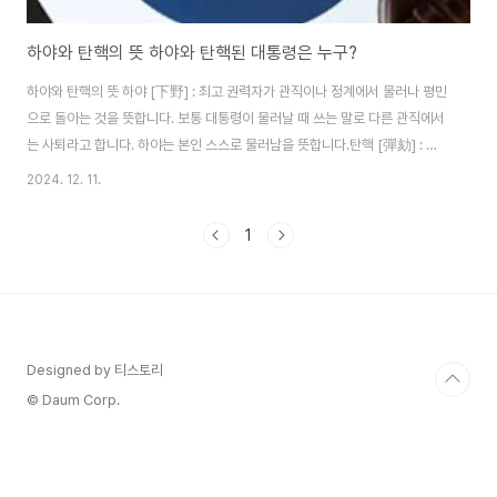
하야와 탄핵의 뜻 하야와 탄핵된 대통령은 누구?
하야와 탄핵의 뜻 하야 [下野] : 최고 권력자가 관직이나 정계에서 물러나 평민
으로 돌아는 것을 뜻합니다. 보통 대통령이 물러날 때 쓰는 말로 다른 관직에서
는 사퇴라고 합니다. 하야는 본인 스스로 물러남을 뜻합니다.탄핵 [彈劾] : 소
추가 곤란한 대통령, 국무위원, 법관 등의 고위 공무원이 저지른 위법 행위에 대
2024. 12. 11.
하여 국회에서 소추하여 처벌하거나 파면함을 뜻합니다. 사례 우리나라 역대
대통령 중에서는 하야를 선언하고 사임한 대통령이 3명 있습니다. 이승만 :
1
3.15 부정선거, 4.19 혁명으로 전국민적 반대에 부딪혀 하야했습니다.윤보선 :
5.16 군사정변 이후 박정희에 의해 실권을 상실하고 하야했습니다.최규하 :
12.12 군사반란과 5.17 내란 이후 신군부에 의해 실권을 상실하고 하야했습니
다..
Designed by 티스토리
© Daum Corp.