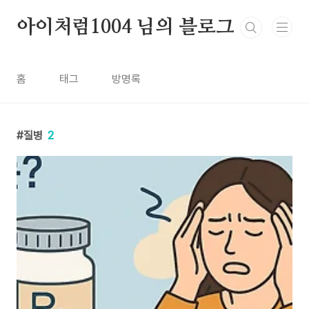
본문 바로가기
아이처럼1004 님의 블로그
홈
태그
방명록
질병
2