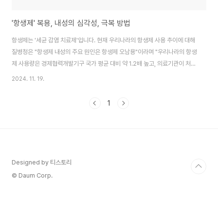
'항생제' 복용, 내성의 심각성, 극복 방법
항생제는 '세균 감염 치료제'입니다. 현재 우리나라의 항생제 사용 추이에 대해
질병청은 "항생제 내성의 주요 원인은 항생제 오남용"이라며 "우리나라의 항생
제 사용량은 경제협력개발기구 국가 평균 대비 약 1.2배 높고, 의료기관이 처방
한 항생제 중 약 30%가 부적절한 처방인 것으로 알려졌다"라고 설명했습니
2024. 11. 19.
다. 항생제는 세균에 감염됐을 경우 활용하는 치료제로, 감기 등의 바이러스 감
염 질환에는 치료 효과가 없습니다. 여기서는 이런 오남용으로 인해 생기는 항
1
생제 내성의 심각성과 항생제 내성의 극복 방법 등을 알아봅니다. 항생제 내성
의 심각성이런 오남용의로 인해, "항생제 내성이 생기면 선택할 수 있는 치료제
의 종류가 줄고, 면역 저하자나 중증 감염 환자에게는 돌이킬 수 없는 심각한 위
협을 초래할 수도 있습니..
Designed by 티스토리
© Daum Corp.