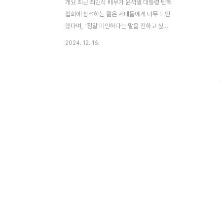
개요 최근 최민식 배우가 윤석열 대통령 탄핵
집회에 참석하는 젊은 세대들에게 너무 미안
했다며, "정말 미안하다는 말을 전하고 싶
다"며 허리를 굽혔습니다. 환갑이 넘어 계엄
2024. 12. 16.
을 다시 겪게 될 줄 몰랐다고 밝히며, "말도
안 되는 이런 세상을 그들에게 또 이렇게 보
여줬다"라고 말한 것처럼 정말 말도 안 되는
일이 계속되고 있습니다. 이 글에서는 탄핵봉
의 의미, 유명인들의 적극적인 자선 활동, 그
리고 다양한 사회 집단을 통합하는 데 있어
밀레니얼 세대와 Z세대(MG) 팬덤 문화의 독
특한 역할을 보며 지금의 탄핵 시대를 탐구해
보고자 합니다. 응원봉 탄핵봉 박규봉 구매
하기 MG세대의 탄핵봉 물결 MG세대, 즉
밀레니얼과 Z세대가 주축이 되어 탄핵봉을
휘두르며 집회에 참여하고 있습니다. 이들은
정치에 대..