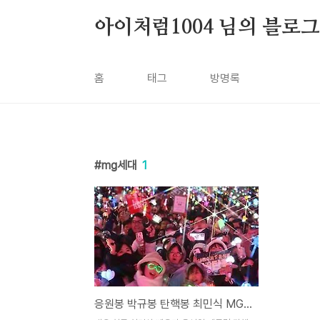
본문 바로가기
아이처럼1004 님의 블로그
홈
태그
방명록
mg세대
1
응원봉 박규봉 탄핵봉 최민식 MG세대에게 90도 인사