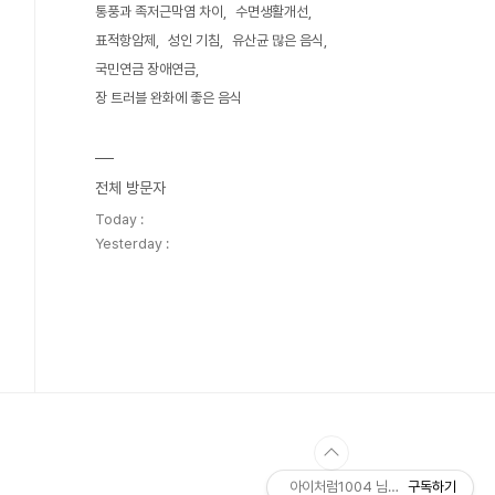
통풍과 족저근막염 차이
수면생활개선
표적항암제
성인 기침
유산균 많은 음식
국민연금 장애연금
장 트러블 완화에 좋은 음식
전체 방문자
Today :
Yesterday :
아이처럼1004 님의 블로그
구독하기