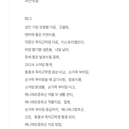
최근댓글
태그
성인 기침 유형별 치료
오블완
변비에 좋은 자연식품
직장인 족저근막염 치료
티스토리챌린지
위암 별기별 생존율
내일 날씨
장에 좋은 발효식품 종류
2024 소아암 통계
통풍과 족저근막염 증상 비교
손가락 부러짐
손가락 부러졌을 때 금기사항
발효식품
소아암 발생율
손가락 부러짐 사고
메니에르증후군 약물 외 생활 관리
메니에르증후군 약물치료
질병
손가락 부러짐 응급처치
메니에그증후군
건강
통풍과 족저근막염 통증 위치
메니에르증후군 치료 방법