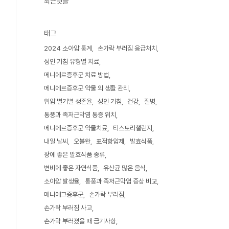
최근댓글
태그
2024 소아암 통계
손가락 부러짐 응급처치
성인 기침 유형별 치료
메니에르증후군 치료 방법
메니에르증후군 약물 외 생활 관리
위암 별기별 생존율
성인 기침
건강
질병
통풍과 족저근막염 통증 위치
메니에르증후군 약물치료
티스토리챌린지
내일 날씨
오블완
표적항암제
발효식품
장에 좋은 발효식품 종류
변비에 좋은 자연식품
유산균 많은 음식
소아암 발생율
통풍과 족저근막염 증상 비교
메니에그증후군
손가락 부러짐
손가락 부러짐 사고
손가락 부러졌을 때 금기사항