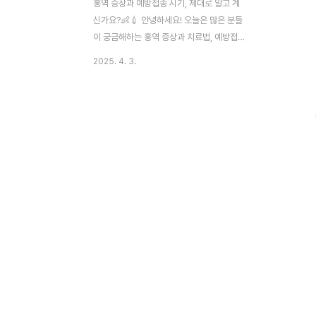
홍역 증상과 예방접종 시기, 제대로 알고 계
신가요?👶💉 안녕하세요! 오늘은 많은 분들
이 궁금해하는 홍역 증상과 치료법, 예방접종
시기에 대해 알려드릴게요. 특히 어린 자녀를
2025. 4. 3.
둔 부모님이라면 꼭 알고 계셔야 할 내용이에
요. 전염성이 매우 높은 질환인 만큼, 빠른 이
해와 예방이 중요하답니다! "홍역에 대해 알
아보기" 1. 홍역이란 무엇인가요? 혹시 홍
역이 단순한 감기라고 생각하셨나요? 홍역은
홍역 바이러스에 의한 감염병으로 전염성이
아주 강해요. 감염된 사람과 접촉할 경우
90% 이상 발병할 수 있다고 하니, 생각보다
훨씬 위험하죠! 특히 1~2세 유아에게 많이
발생하고, 고열과 함께 전신 발진이 동반되는
급성 전염병이에요. 1) 홍역 증상은 어떤가
요? 아이에게 갑자기 고열이 나고, 기침이
나..