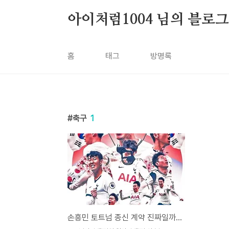
본문 바로가기
아이처럼1004 님의 블로그
홈
태그
방명록
축구
1
손흥민 토트넘 종신 계약 진짜일까? 중계