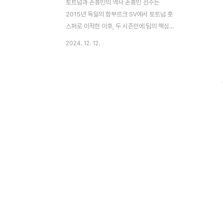
토트넘과 손흥민의 역사 손흥민 선수는
2015년 독일의 함부르크 SV에서 토트넘 홋
스퍼로 이적한 이후, 두 시즌만에 팀의 핵심
선수로 자리 잡았습니다. 그의 빠른 스피드와
2024. 12. 12.
뛰어난 드리블 능력은 많은 팬들에게 사랑받
고 있으며, 특히 프리미어리그에서의 활약은
그를 세계적인 스타로 만들어 주었습니다. 손
흥민은 토트넘에서 여러 차례 중요한 골을 넣
으며 팀의 승리에 많은 기여를 해왔습니다.
손흥민 토트넘 현재 계약 상황 현재 손흥민
은 2025년 여름까지 토트넘과 계약되어 있
습니다. 하지만 계약이 만료되기 전, 내년 1
월 이적시장부터는 다른 구단과 자유롭게 협
상할 수 있는 상황입니다. 최근 보도에 따르
면, 손흥민은 토트넘과의 재계약을 논의 중이
며, '1+2년' 계약이 유력하다는 소식이 전해
지고 있습니다. 종신..