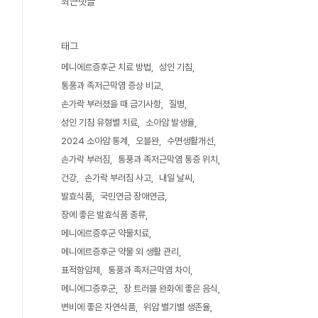
최근댓글
태그
메니에르증후군 치료 방법
성인 기침
통풍과 족저근막염 증상 비교
손가락 부러졌을 때 금기사항
질병
성인 기침 유형별 치료
소아암 발생율
2024 소아암 통계
오블완
수면생활개선
손가락 부러짐
통풍과 족저근막염 통증 위치
건강
손가락 부러짐 사고
내일 날씨
발효식품
국민연금 장애연금
장에 좋은 발효식품 종류
메니에르증후군 약물치료
메니에르증후군 약물 외 생활 관리
표적항암제
통풍과 족저근막염 차이
메니에그증후군
장 트러블 완화에 좋은 음식
변비에 좋은 자연식품
위암 별기별 생존율