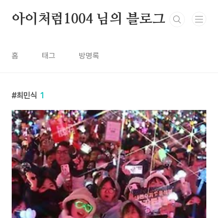
본문 바로가기
아이처럼1004 님의 블로그
홈
태그
방명록
최민식
1