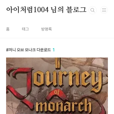
본문 바로가기
아이처럼1004 님의 블로그
홈
태그
방명록
저니 오브 모나크 다운로드
1