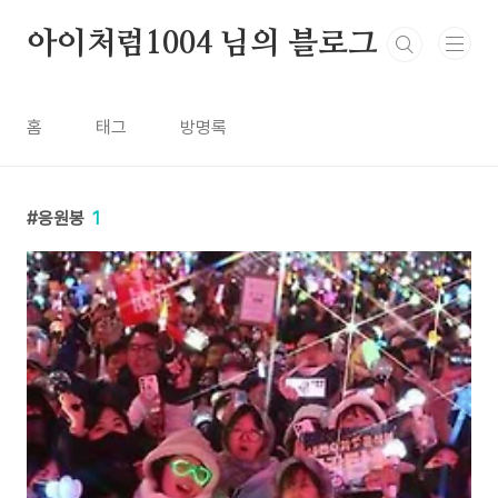
본문 바로가기
아이처럼1004 님의 블로그
홈
태그
방명록
응원봉
1