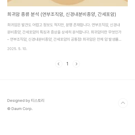
희귀암 종류 분석 (연부조직암, 신경내분비종양, 간세포암)
희귀암은 발견도 어렵고 정보도 적지만, 분명 존재합니다. 연부조직암, 신경내
분비종양, 간세포암의 특징과 증상을 상세히 분석합니다. 희귀암이란 무엇인가
– 연부조직암, 신경내분비종양, 간세포암의 공통점! 희귀암은 전체 암 발생률에
서 1% 미만을 차지하는 암을 말합니다. 국내에서는 희귀질환으로 분류되며, 의
2025. 5. 10.
료 접근성과 치료 가이드라인이 상대적으로 부족합니다. 그러나 희귀하다고 해
서 위험하지 않은 것은 아닙니다. 오히려 진단이 늦어지거나 치료 시기를 놓치
1
기 쉽기 때문에, 일반적인 암보다 더 주의가 필요합니다.연부조직암, 신경내분
비종양, 간세포암은 모두 희귀암으로 분류되며, 각각 전혀 다른 장기나 조직에
서 발생하지만, 초기 증상이 뚜렷하지 않다는 공통점이 있습니다. 또한 진단 과
정이 복잡하고, 특정 병원에서만..
Designed by 티스토리
© Daum Corp.