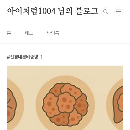
본문 바로가기
아이처럼1004 님의 블로그
홈
태그
방명록
신경내분비종양
1