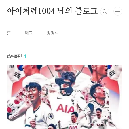
본문 바로가기
아이처럼1004 님의 블로그
홈
태그
방명록
손흥민
1