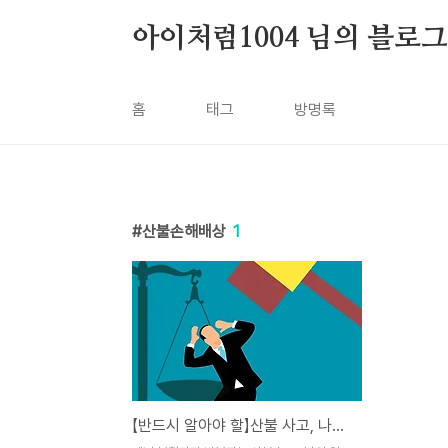
본문 바로가기
아이처럼1004 님의 블로그
홈
태그
방명록
산불손해배상
1
【반드시 알아야 할】산불 사고, 나도 모르게 범법자? 실제 처벌사례!