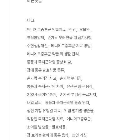
최근댓글
태그
메니에르증후군 약물치료
건강
오블완
표적항암제
손가락 부러졌을 때 금기사항
수면생활개선
메니에르증후군 치료 방법
메니에르증후군 약물 외 생활 관리
통풍과 족저근막염 증상 비교
장에 좋은 발효식품 종류
손가락 부러짐 사고
손가락 부러짐
통풍과 족저근막염 차이
유산균 많은 음식
2024 소아암 통계
손가락 부러짐 응급처치
내일 날씨
통풍과 족저근막염 통증 위치
성인 기침 유형별 치료
위암 별기별 생존율
직장인 족저근막염 치료
메니에그증후군
소아암 발생율
발효식품
장 트러블 완화에 좋은 음식
성인 기침