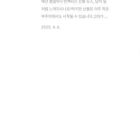
매년 봄철마다 반복되는 산불 뉴스, 남의 일
처럼 느껴지시나요?하지만 산불은 아주 작은
부주의에서도 시작될 수 있습니다.고의가 아
니어도, 나도 모르게 법적 책임을 지게 될 수
2025. 4. 6.
있습니다. 산불 예방 수칙 알아보기👆 ✅
나도 모르게 산불 가해자가 될 수 있다? 담배
꽁초 하나, 취사 불씨 관리 소홀, 캠핑 중 무심
한 불씨 방치.이런 사소한 실수 하나가 대형
산불로 이어질 수 있습니다. 고의성이 없더라
도 과실이 인정되면 형사처벌 대상이 됩니
다. ✅ 실수로 산불을 내도 형사처벌 대
상 산림보호법 제53조 위반 ➔ 3년 이하 징
역 또는 3천만원 이하 벌금민사 손해배상 책
임 ➔ 수십억~수백억 원 규모 부담 발생 가
능 단 한 번의 부주의가 인생 전체를 무너뜨
릴 수 있다는 사실, 꼭 기억하세요. ..