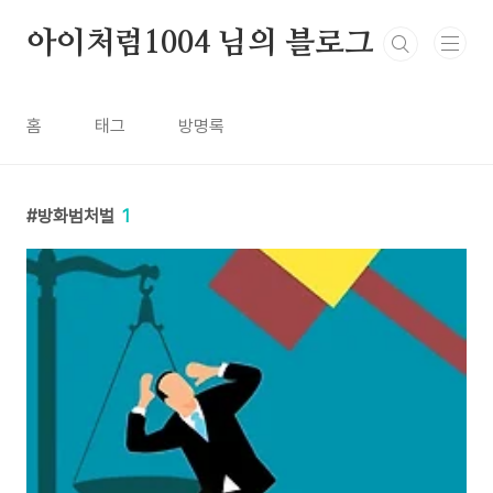
본문 바로가기
아이처럼1004 님의 블로그
홈
태그
방명록
방화범처벌
1