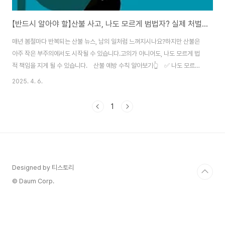
【반드시 알아야 할】산불 사고, 나도 모르게 범법자? 실제 처벌사례!
매년 봄철마다 반복되는 산불 뉴스, 남의 일처럼 느껴지시나요?하지만 산불은
아주 작은 부주의에서도 시작될 수 있습니다.고의가 아니어도, 나도 모르게 법
적 책임을 지게 될 수 있습니다. 산불 예방 수칙 알아보기👆 ✅ 나도 모르게
산불 가해자가 될 수 있다? 담배꽁초 하나, 취사 불씨 관리 소홀, 캠핑 중 무심
2025. 4. 6.
한 불씨 방치.이런 사소한 실수 하나가 대형 산불로 이어질 수 있습니다. 고의성
이 없더라도 과실이 인정되면 형사처벌 대상이 됩니다. ✅ 실수로 산불을 내도
1
형사처벌 대상 산림보호법 제53조 위반 ➔ 3년 이하 징역 또는 3천만원 이하
벌금민사 손해배상 책임 ➔ 수십억~수백억 원 규모 부담 발생 가능 단 한 번의
부주의가 인생 전체를 무너뜨릴 수 있다는 사실, 꼭 기억하세요. ..
Designed by 티스토리
© Daum Corp.