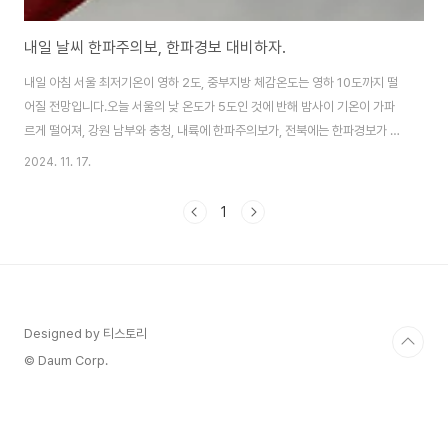
내일 날씨 한파주의보, 한파경보 대비하자.
내일 아침 서울 최저기온이 영하 2도, 중부지방 체감온도는 영하 10도까지 떨
어질 전망입니다.오늘 서울의 낮 온도가 5도인 것에 반해 밤사이 기온이 가파
르게 떨어져, 강원 남부와 충청, 내륙에 한파주의보가, 전북에는 한파경보가 처
음으로 내려지겠습니다.내일 아침 서울 기온은 영하 2도, 대관령 영하 6도, 진
2024. 11. 17.
한 영하 5도까지 떨어지겠습니다.찬바람이 강하게 불면서 실제 체감 온도는 영
하 10도 안팎까지 낮아질 전망입니다.내일 출근길에는 내복, 코트, 장갑, 모자
1
등 따뜻하게 잘 준비하셔야 되겠습니다.감기 조심하시기 바랍니다. 자세한 날
씨 상황은 여기를 참고하세요.
Designed by 티스토리
© Daum Corp.