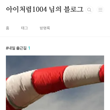
본문 바로가기
아이처럼1004 님의 블로그
홈
태그
방명록
내일 출근길
1