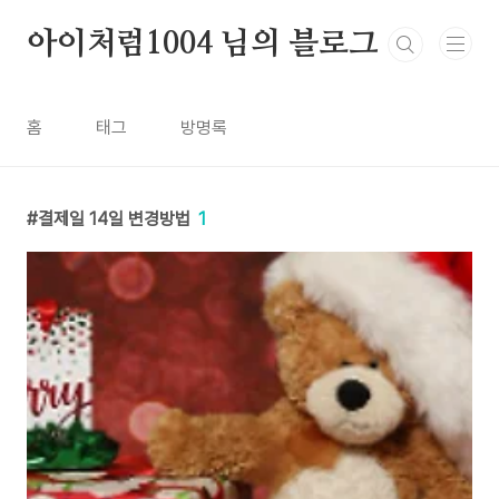
본문 바로가기
아이처럼1004 님의 블로그
홈
태그
방명록
결제일 14일 변경방법
1