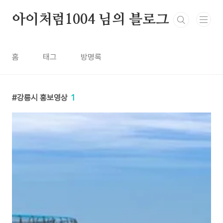
본문 바로가기
아이처럼1004 님의 블로그
홈
태그
방명록
강릉시 홍보영상
1