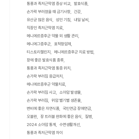
통풍과 족저근막염 증상 비교
발효식품
손가락 부러졌을 때 금기사항
건강
유산균 많은 음식
성인 기침
내일 날씨
직장인 족저근막염 치료
메니에르증후군 약물 외 생활 관리
메니에그증후군
표적항암제
티스토리챌린지
메니에르증후군 치료 방법
장에 좋은 발효식품 종류
통풍과 족저근막염 통증 위치
손가락 부러짐 응급처치
메니에르증후군 약물치료
손가락 부러짐 사고
소아암 발생율
손가락 부러짐
위암 별기별 생존율
변비에 좋은 자연식품
국민연금 장애연금
오블완
장 트러블 완화에 좋은 음식
질병
2024 소아암 통계
수면생활개선
통풍과 족저근막염 차이